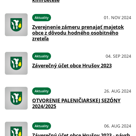
kihirdetése
023
01. NOV 2024
Aktuality
Zverejnenie zámeru prenajať majetok
obce z dôvodu hodného osobitného
zreteľa
04. SEP 2024
Aktuality
Záverečný účet obce Hrušov 2023
26. AUG 2024
Aktuality
OTVORENIE PALENIČIARSKEJ SEZÓNY
2024/2025
06. AUG 2024
Aktuality
Záverečný účet obce Hrušov 2023 - návrh