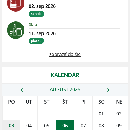
02. sep 2026
streda
Sklo
11. sep 2026
piatok
zobraziť ďalšie
KALENDÁR
AUGUST 2026
PO
UT
ST
ŠT
PI
SO
NE
01
02
03
04
05
06
07
08
09