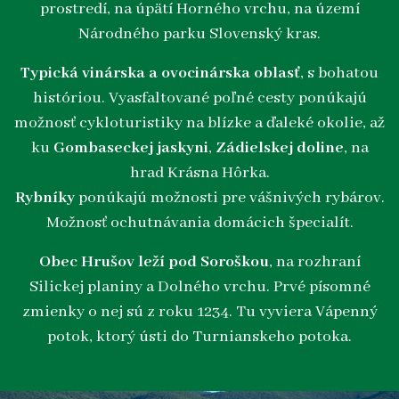
prostredí, na úpätí Horného vrchu, na území
Národného parku Slovenský kras.
Typická vinárska a ovocinárska oblasť
, s bohatou
históriou. Vyasfaltované poľné cesty ponúkajú
možnosť cykloturistiky na blízke a ďaleké okolie, až
ku
Gombaseckej jaskyni
,
Zádielskej doline
, na
hrad Krásna Hôrka.
Rybníky
ponúkajú možnosti pre vášnivých rybárov.
Možnosť ochutnávania domácich špecialít.
Obec Hrušov leží pod Soroškou
, na rozhraní
Silickej planiny a Dolného vrchu. Prvé písomné
zmienky o nej sú z roku 1234. Tu vyviera Vápenný
potok, ktorý ústi do Turnianskeho potoka.