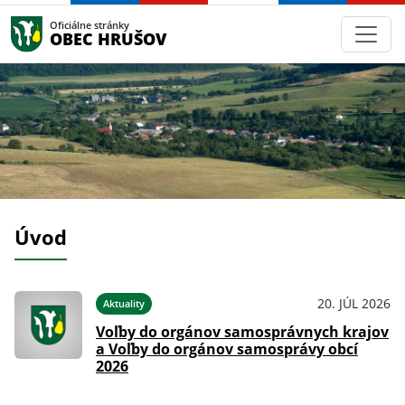
Oficiálne stránky
OBEC HRUŠOV
Úvod
024
20. JÚL 2026
Aktuality
Voľby do orgánov samosprávnych krajov
a Voľby do orgánov samosprávy obcí
2026