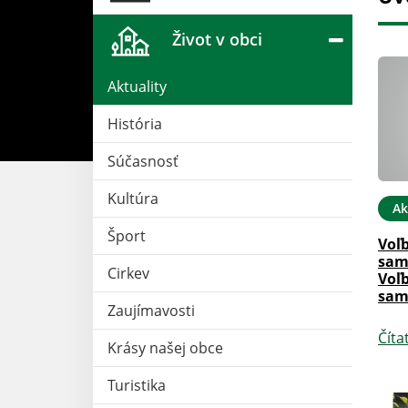
Život v obci
Aktuality
História
Súčasnosť
Kultúra
12. JÚN 2024
Aktuality
12. APR 2024
Ak
Šport
tratégia na
Zverejnenie zámeru predaja
Voľ
eny klímy v
nehnuteľného majetku vo
sam
Cirkev
aji
vlastníctve Obce Hrušov
Voľ
sam
Zaujímavosti
Čítať ďalej
Číta
Krásy našej obce
Turistika