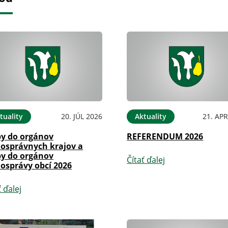
tuality
20. JÚL 2026
Aktuality
21. APR
by do orgánov
REFERENDUM 2026
osprávnych krajov a
by do orgánov
Čítať ďalej
osprávy obcí 2026
ť ďalej