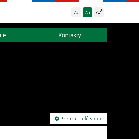
Aa
Aa
Aa
nie
Kontakty
Prehrať celé video