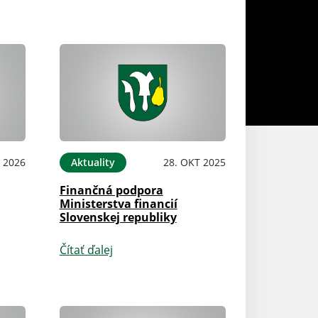
 2026
Aktuality
28. OKT 2025
Aktuality
Finančná podpora
Program na zlep
Ministerstva financií
ovzdušia pre ag
Slovenskej republiky
Košice a zónu Ko
Čítať ďalej
Čítať ďalej