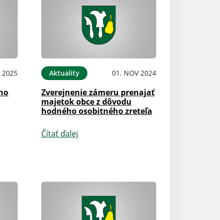
Aktuality
N 2025
Aktuality
01. NOV 2024
Výpočet vytried
ého
Zverejnenie zámeru prenajať
komunálnych o
majetok obce z dôvodu
hodného osobitného zreteľa
Čítať ďalej
Čítať ďalej