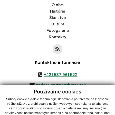
O obci
História
Školstvo
Kultúra
Fotogaléria
Kontakty
Kontaktné informácie
+421 587 961 522
podatelna@obechrusov.sk
Používame cookies
Súbory cookie a ďalšie technológie sledovania používame na zlepšenie
vášho zážitku z prehliadania našich webových stránok, na to, aby sme
využite možnosť získavania aktuálnych informácií s využitím RSS
,
vám zobrazovali prispôsobený obsah a cielené reklamy, na analýzu
CMS systém (redakčný) systém ECHELON 2,
Mapa stránok
,
web portál
,
návštevnosti našich webových stránok a na pochopenie toho, odkiaľ naši