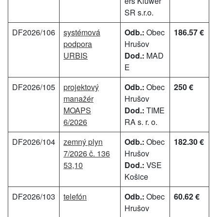
ers Kluwer
SR s.r.o.
DF2026/106
systémová
Odb.:
Obec
186.57 €
podpora
Hrušov
URBIS
Dod.:
MAD
E
DF2026/105
projektový
Odb.:
Obec
250 €
manažér
Hrušov
MOAPS
Dod.:
TIME
6/2026
RA s. r. o.
DF2026/104
zemný plyn
Odb.:
Obec
182.30 €
7/2026 č. 136
Hrušov
53,10
Dod.:
VSE
Košice
DF2026/103
telefón
Odb.:
Obec
60.62 €
Hrušov