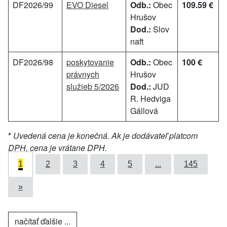
DF2026/99
EVO Diesel
Odb.:
Obec
109.59 €
Hrušov
Dod.:
Slov
naft
DF2026/98
poskytovanie
Odb.:
Obec
100 €
právnych
Hrušov
služieb 5/2026
Dod.:
JUD
R. Hedviga
Gállová
*
Uvedená cena je konečná. Ak je dodávateľ platcom
DPH, cena je vrátane DPH.
1
2
3
4
5
...
145
»
načítať ďalšie ...