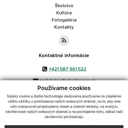
Školstvo
Kultúra
Fotogaléria
Kontakty
Kontaktné informácie
+421 587 961 522
podatelna@obechrusov.sk
Používame cookies
Súbory cookie a ďalšie technológie sledovania používame na zlepšenie
vášho zážitku z prehliadania našich webových stránok, na to, aby sme
využite možnosť získavania aktuálnych informácií s využitím RSS
,
vám zobrazovali prispôsobený obsah a cielené reklamy, na analýzu
CMS systém (redakčný) systém ECHELON 2,
Mapa stránok
,
web portál
,
návštevnosti našich webových stránok a na pochopenie toho, odkiaľ naši
návštevníci prichádzajú.
webhosting
,
webex.digital, s.r.o.
,
domény
,
registrácia domény
,
spoločnosť webex.digital, s.r.o.
,
technický prevádzkovateľ