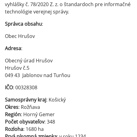
vyhlášky č. 78/2020 Z. z. o štandardoch pre informačné
technológie verejnej správy.
Správca obsahu
:
Obec Hrušov
Adresa
:
Obecný úrad Hrušov
Hrušov č.5
049 43 Jablonov nad Turňou
IČO
: 00328308
Samosprávny kraj
: Košický
Okres
: Rožňava
Región
: Horný Gemer
Počet obyvateľov
: 348
Rozloha
: 1680 ha
Prvá písomná zmienka
: v roku 1234