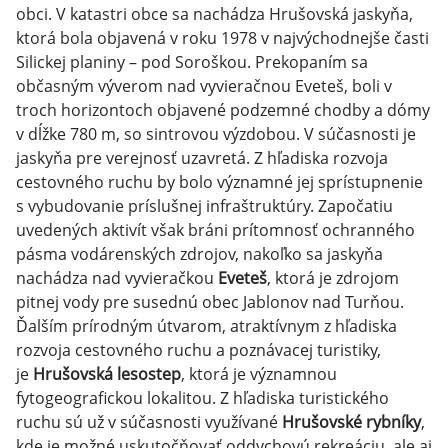
obci. V katastri obce sa nachádza Hrušovská jaskyňa,
ktorá bola objavená v roku 1978 v najvýchodnejše časti
Silickej planiny – pod Soroškou. Prekopaním sa
občasným výverom nad vyvieračnou Eveteš, boli v
troch horizontoch objavené podzemné chodby a dómy
v dĺžke 780 m, so sintrovou výzdobou. V súčasnosti je
jaskyňa pre verejnosť uzavretá. Z hľadiska rozvoja
cestovného ruchu by bolo významné jej sprístupnenie
s vybudovanie príslušnej infraštruktúry. Započatiu
uvedených aktivít však bráni prítomnosť ochranného
pásma vodárenských zdrojov, nakoľko sa jaskyňa
nachádza nad vyvieračkou
Eveteš
, ktorá je zdrojom
pitnej vody pre susednú obec Jablonov nad Turňou.
Ďalším prírodným útvarom, atraktívnym z hľadiska
rozvoja cestovného ruchu a poznávacej turistiky,
je
Hrušovská lesostep
, ktorá je významnou
fytogeografickou lokalitou. Z hľadiska turistického
ruchu sú už v súčasnosti využívané
Hrušovské rybníky
,
kde je možné uskutočňovať oddychovú rekreáciu, ale aj