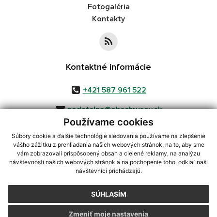
Fotogaléria
Kontakty
Kontaktné informácie
+421 587 961 522
podatelna@obechrusov.sk
Používame cookies
Súbory cookie a ďalšie technológie sledovania používame na zlepšenie
vášho zážitku z prehliadania našich webových stránok, na to, aby sme
využite možnosť získavania aktuálnych informácií s využitím RSS
,
vám zobrazovali prispôsobený obsah a cielené reklamy, na analýzu
návštevnosti našich webových stránok a na pochopenie toho, odkiaľ naši
CMS systém (redakčný) systém ECHELON 2,
Mapa stránok
,
web portál
,
návštevníci prichádzajú.
webhosting
,
webex.digital, s.r.o.
,
domény
,
registrácia domény
,
spoločnosť webex.digital, s.r.o.
,
technický prevádzkovateľ
SÚHLASÍM
Posledná aktualizácia:
24.07.2026
Zmeniť moje nastavenia