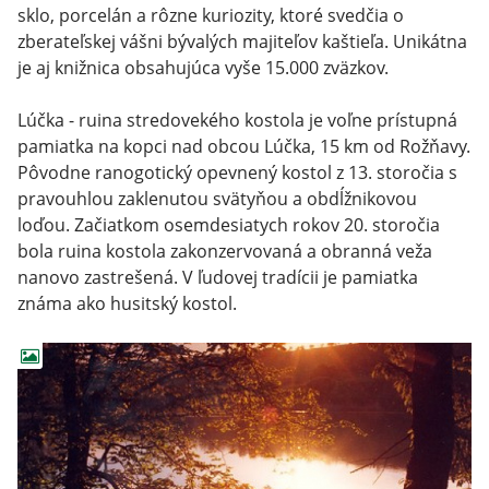
sklo, porcelán a rôzne kuriozity, ktoré svedčia o
zberateľskej vášni bývalých majiteľov kaštieľa. Unikátna
je aj knižnica obsahujúca vyše 15.000 zväzkov.
Lúčka - ruina stredovekého kostola je voľne prístupná
pamiatka na kopci nad obcou Lúčka, 15 km od Rožňavy.
Pôvodne ranogotický opevnený kostol z 13. storočia s
pravouhlou zaklenutou svätyňou a obdĺžnikovou
loďou. Začiatkom osemdesiatych rokov 20. storočia
bola ruina kostola zakonzervovaná a obranná veža
nanovo zastrešená. V ľudovej tradícii je pamiatka
známa ako husitský kostol.