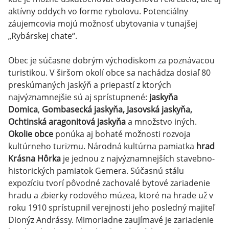
aktívny oddych vo forme rybolovu. Potenciálny
záujemcovia mojú možnosť ubytovania v tunajšej
„Rybárskej chate“.
Obec je súčasne dobrým východiskom za poznávacou
turistikou. V širšom okolí obce sa nachádza dosiaľ 80
preskúmaných jaskýň a priepastí z ktorých
najvýznamnejšie sú aj sprístupnené:
jaskyňa
Domica
,
Gombasecká jaskyňa, Jasovská jaskyňa,
Ochtinská aragonitová jaskyňa
a množstvo iných.
Okolie obce
ponúka aj bohaté možnosti rozvoja
kultúrneho turizmu. Národná kultúrna pamiatka
hrad
Krásna Hôrka
je jednou z najvýznamnejších stavebno-
historických pamiatok Gemera. Súčasnú stálu
expozíciu tvorí pôvodné zachovalé bytové zariadenie
hradu a zbierky rodového múzea, ktoré na hrade už v
roku 1910 sprístupnil verejnosti jeho posledný majiteľ
Dionýz Andrássy. Mimoriadne zaujímavé je zariadenie