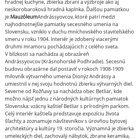
hradnej kuchyne, zbierka zbraní a výzbroje ako aj
neskorobaroková hradná kaplnka. Ďalšou pamiatkou
je
Mauzóleum
Andrássyovcov, ktoré patrí medzi
najhodnotnejšie pamiatky secesného umenia na
Slovensku, vzniklo v duchu mníchovského staviteľského
smeru v roku 1904. Interiér je zdobený viacerými
druhmi mramoru pochádzajúcich z celého sveta.
V blízkosti sa nachádza aj obrazáreň
Andrássyovcov (Krásnohorské Podhradie). Secesnú
budovu obrazárne dal postaviť v rokoch 1908-1909
milovník výtvarného umenia Dionýz Andrássy a
umiestnil v nej svoju hodnotnú zbierku výtvarných diel.
Severne od Rožňavy sa nachádza obec Betliar, kde
možno nájsť jednu z národných kultúrnych pamiatok
Slovenska: vzácny kaštieľ Betliar s prírodným parkom.
Celý interiér kaštieľa predstavuje expozíciu života
šľachty a zoznamuje návštevníkov s úrovňou bytovej
architektúry a kultúry 19. storočia. Významná je zbierka
umeleckých diel, zachovalý nábytok, zbrane keramika,