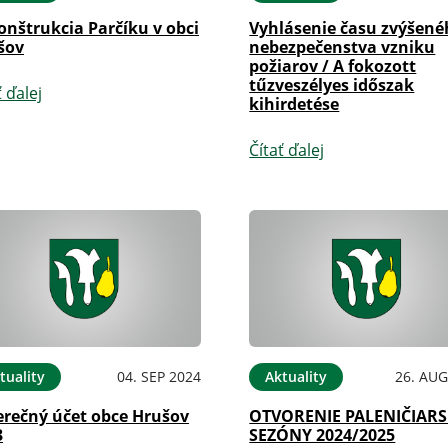
onštrukcia Parčíku v obci
Vyhlásenie času zvýšen
šov
nebezpečenstva vzniku
požiarov / A fokozott
tűzveszélyes időszak
ť ďalej
kihirdetése
Čítať ďalej
tuality
04. SEP 2024
Aktuality
26. AUG
erečný účet obce Hrušov
OTVORENIE PALENIČIARS
3
SEZÓNY 2024/2025