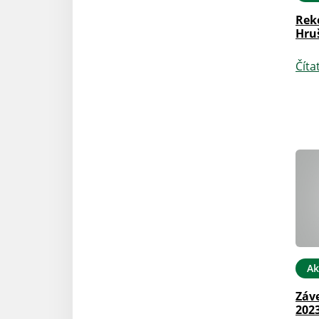
Rek
Hru
Číta
Ak
Záv
202