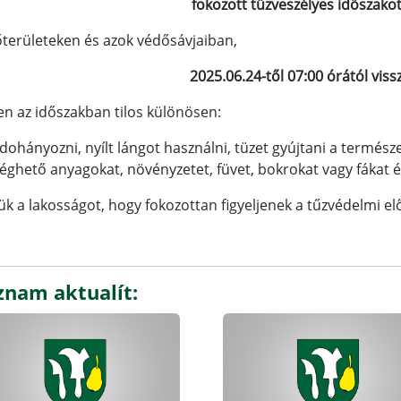
fokozott tűzveszélyes időszakot
területeken és azok védősávjaiban,
2025.06.24-től 07:00 órától viss
n az időszakban tilos különösen:
dohányozni, nyílt lángot használni, tüzet gyújtani a termész
éghető anyagokat, növényzetet, füvet, bokrokat vagy fákat é
ük a lakosságot, hogy fokozottan figyeljenek a tűzvédelmi el
znam aktualít: