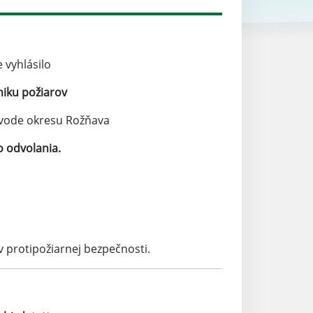
 vyhlásilo
iku požiarov
vode okresu Rožňava
o odvolania.
 protipožiarnej bezpečnosti.