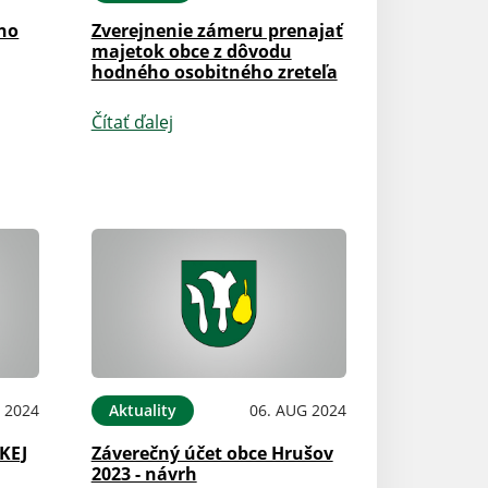
ého
Zverejnenie zámeru prenajať
majetok obce z dôvodu
hodného osobitného zreteľa
Čítať ďalej
 2024
Aktuality
06. AUG 2024
KEJ
Záverečný účet obce Hrušov
2023 - návrh