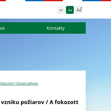
Aa
Aa
Aa
nie
Kontakty
okozott tűzveszélyes
vzniku požiarov / A fokozott