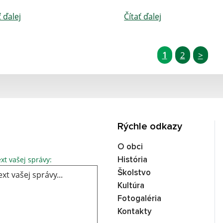
ť ďalej
Čítať ďalej
1
2
>
Rýchle odkazy
O obci
xt vašej správy:
História
Školstvo
Kultúra
Fotogaléria
Kontakty