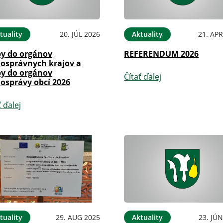
tuality
20. JÚL 2026
Aktuality
21. APR
by do orgánov
REFERENDUM 2026
osprávnych krajov a
by do orgánov
Čítať ďalej
osprávy obcí 2026
ť ďalej
tuality
29. AUG 2025
Aktuality
23. JÚ