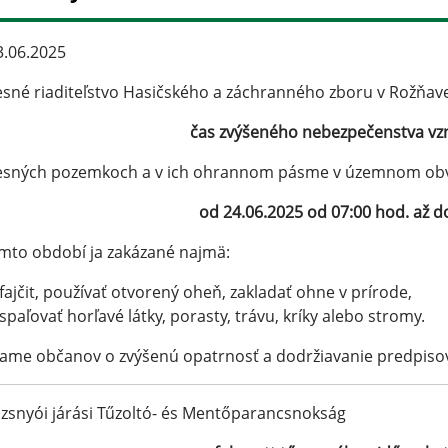
.06.2025
sné riaditeľstvo Hasičského a záchranného zboru v Rožňave
čas zvýšeného nebezpečenstva vzn
lesných pozemkoch a v ich ohrannom pásme v územnom ob
od 24.06.2025 od 07:00 hod. až d
mto období ja zakázané najmä:
fajčit, používať otvorený oheň, zakladať ohne v prírode,
spaľovať horľavé látky, porasty, trávu, kríky alebo stromy.
ame občanov o zvýšenú opatrnosť a dodržiavanie predpisov
zsnyói járási Tűzoltó- és Mentőparancsnokság