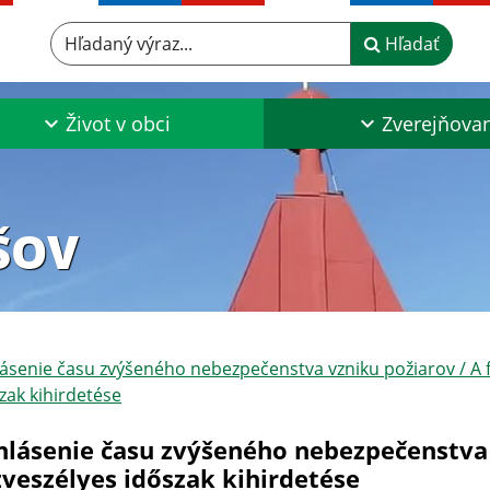
Hľadaný výraz...
Hľadať
Život v obci
Zverejňova
ŠOV
ásenie času zvýšeného nebezpečenstva vzniku požiarov / A f
zak kihirdetése
hlásenie času zvýšeného nebezpečenstva 
zveszélyes időszak kihirdetése