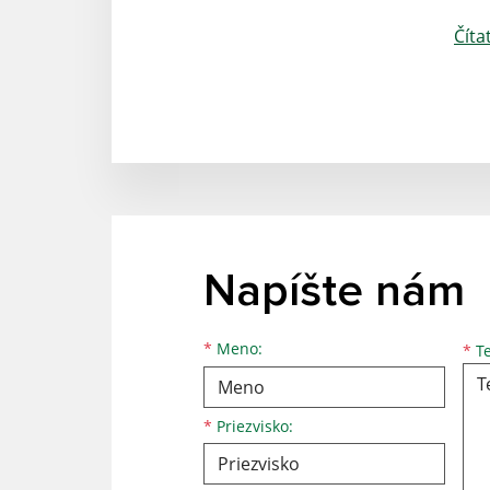
Číta
Napíšte nám
*
Meno:
*
Te
*
Priezvisko: