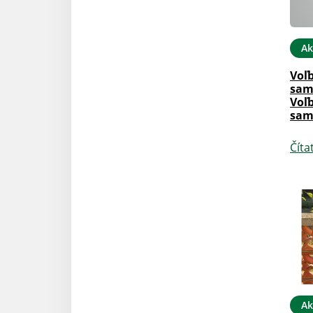
Ak
Voľ
sam
Voľ
sam
Číta
Ak