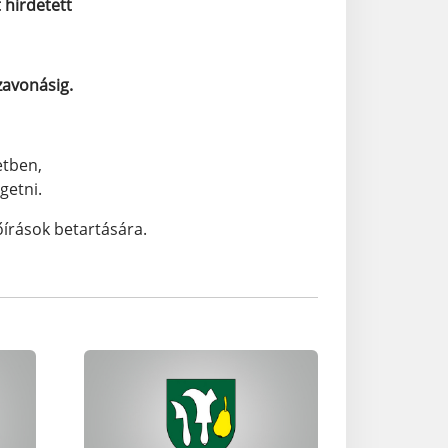
 hirdetett
zavonásig.
etben,
getni.
őírások betartására.