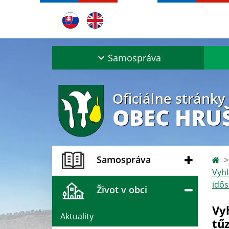
Samospráva
Oficiálne stránky
OBEC HRU
Samospráva
Vyhl
idős
Život v obci
Vy
Aktuality
tű